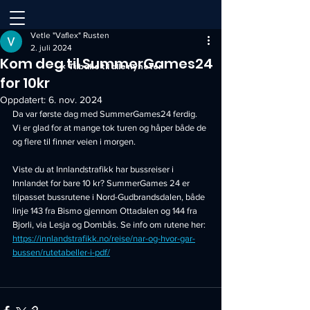
Vetle "Vaflex" Rusten
2. juli 2024
Kom deg til SummerGames24
<< Tilbake til alle nyheter
for 10kr
Oppdatert:
6. nov. 2024
Da var første dag med SummerGames24 ferdig. 
Vi er glad for at mange tok turen og håper både de 
og flere til finner veien i morgen.
Viste du at Innlandstrafikk har bussreiser i 
Innlandet for bare 10 kr? SummerGames 24 er 
tilpasset bussrutene i Nord-Gudbrandsdalen, både 
linje 143 fra Bismo gjennom Ottadalen og 144 fra 
Bjorli, via Lesja og Dombås. Se info om rutene her:
https://innlandstrafikk.no/reise/nar-og-hvor-gar-
bussen/rutetabeller-i-pdf/