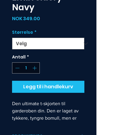
Navy
Pris
NOK 349.00
Størrelse
*
Antall
*
Legg til i handlekurv
Den ultimate t-skjorten til
garderoben din. Den er laget av
tykkere, tyngre bomull, men er
fortsatt myk og behagelig. Og
doble sømmer på halsen og