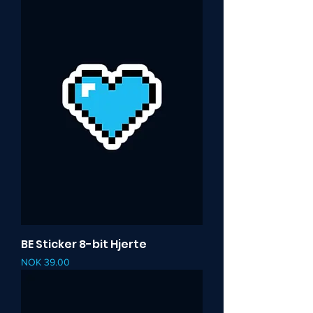
BE Sticker 8-bit Hjerte
Pris
NOK 39.00