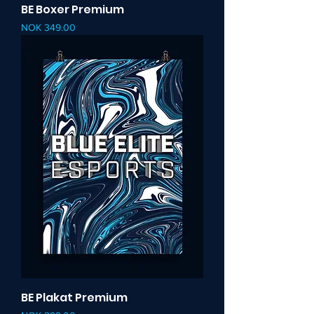
BE Boxer Premium
Pris
NOK 349.00
BE Plakat Premium