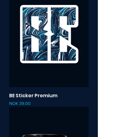
BE Sticker Premium
Pris
NOK 39.00