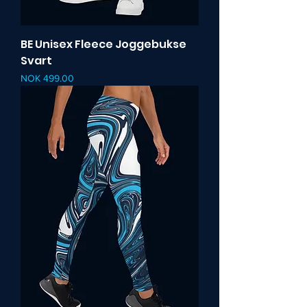
BE Unisex Fleece Joggebukse
Svart
Pris
NOK 499.00